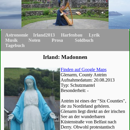
Astronomie
Irland2013
Harfenbau
Lyrik
Musik
Noten
Prosa
Soldbuch
Tagebuch
Irland: Madonnen
Finden auf Google Maps
Glenarm, County Antrim
Aufnahmedatum: 20.08.2013
Typ: Schutzmantel
Besonderheit: -
Antrim ist eines der "Six Counties",
die zu Nordirland gehören.
Glenarm liegt direkt an der irischen
See an der wunderbaren
Küstenstraße von Belfast nach
Derry. Obwohl protestantisch